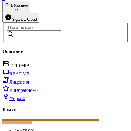
Избранное
0
GigaIDE Cloud
Описание
51.19 MiB
README
Лицензия
В избранном
0
Форки
0
Языки
Java
76,9
%