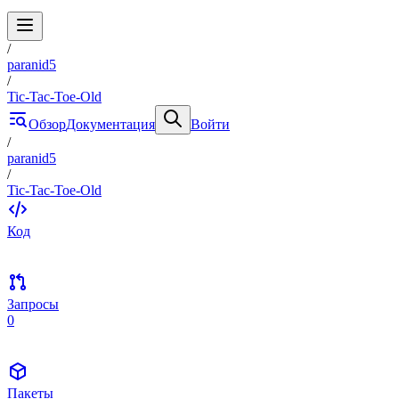
/
paranid5
/
Tic-Tac-Toe-Old
Обзор
Документация
Войти
/
paranid5
/
Tic-Tac-Toe-Old
Код
Запросы
0
Пакеты