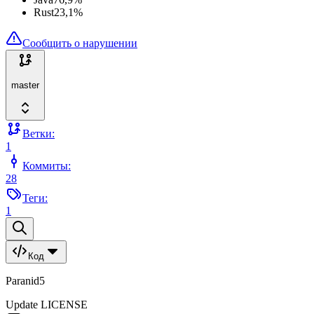
Rust
23,1
%
Сообщить о нарушении
master
Ветки:
1
Коммиты:
28
Теги:
1
Код
Paranid5
Update LICENSE