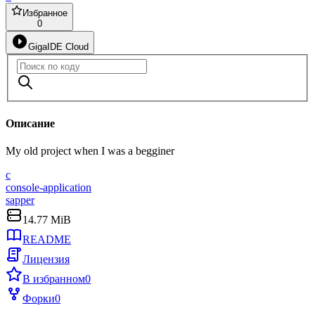
Избранное
0
GigaIDE Cloud
Описание
My old project when I was a begginer
c
console-application
sapper
14.77 MiB
README
Лицензия
В избранном
0
Форки
0