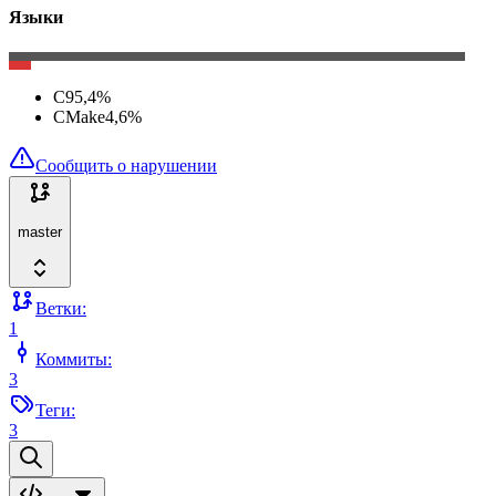
Языки
C
95,4
%
CMake
4,6
%
Сообщить о нарушении
master
Ветки:
1
Коммиты:
3
Теги:
3