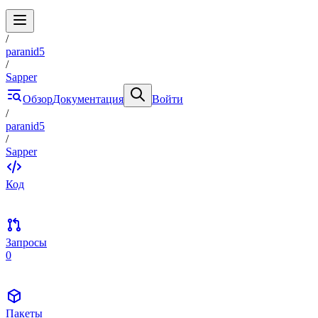
/
paranid5
/
Sapper
Обзор
Документация
Войти
/
paranid5
/
Sapper
Код
Запросы
0
Пакеты