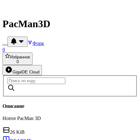
PacMan3D
Форк
0
Избранное
0
GigaIDE Cloud
Описание
Horror PacMan 3D
26 KiB