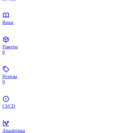
Вики
Пакеты
0
Релизы
0
CI/CD
Аналитика