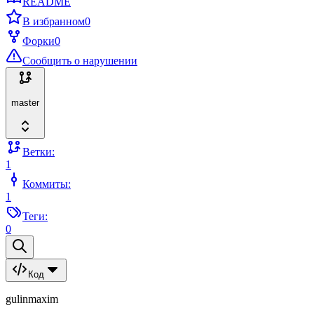
README
В избранном
0
Форки
0
Сообщить о нарушении
master
Ветки:
1
Коммиты:
1
Теги:
0
Код
gulinmaxim