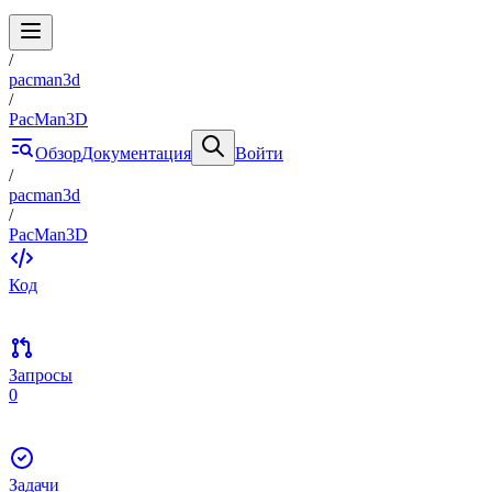
/
pacman3d
/
PacMan3D
Обзор
Документация
Войти
/
pacman3d
/
PacMan3D
Код
Запросы
0
Задачи