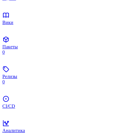
Вики
Пакеты
0
Релизы
0
CI/CD
Аналитика