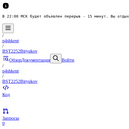
В 22:00 МСК будет объявлен перерыв - 15 минут. Вы отдых
/
p4shkent
/
BST2252Biryukov
Обзор
Документация
Войти
/
p4shkent
/
BST2252Biryukov
Код
Запросы
0