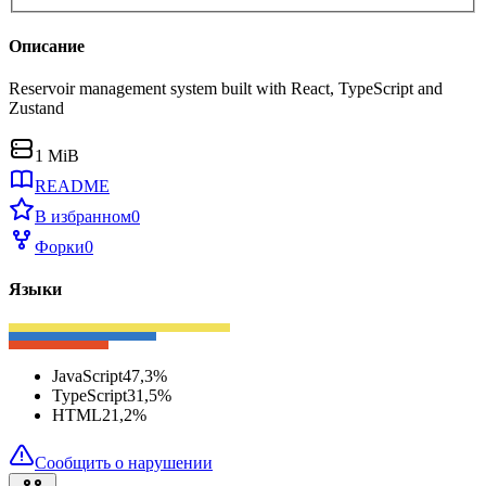
Описание
Reservoir management system built with React, TypeScript and
Zustand
1 MiB
README
В избранном
0
Форки
0
Языки
JavaScript
47,3
%
TypeScript
31,5
%
HTML
21,2
%
Сообщить о нарушении