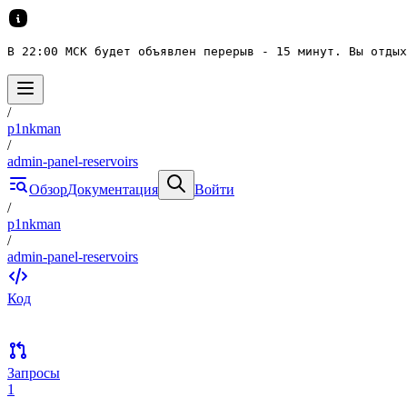
В 22:00 МСК будет объявлен перерыв - 15 минут. Вы отдых
/
p1nkman
/
admin-panel-reservoirs
Обзор
Документация
Войти
/
p1nkman
/
admin-panel-reservoirs
Код
Запросы
1