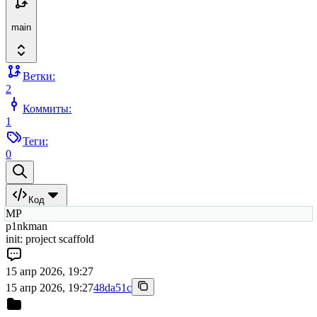
main
Ветки:
2
Коммиты:
1
Теги:
0
Код
MP
p1nkman
init: project scaffold
15 апр 2026, 19:27
15 апр 2026, 19:27
48da51c