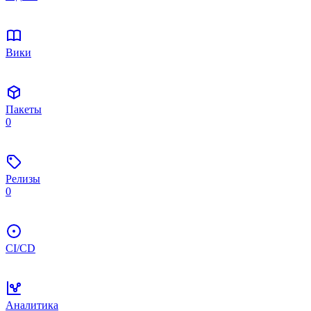
Вики
Пакеты
0
Релизы
0
CI/CD
Аналитика