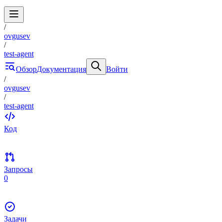
/
ovgusev
/
test-agent
Обзор
Документация
Войти
/
ovgusev
/
test-agent
Код
Запросы
0
Задачи