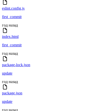
eslint.config.js
first_commit
год назад
index.html
first_commit
год назад
package-lock.json
update
год назад
package.json
update
год назад