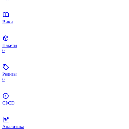
Вики
Пакеты
0
Релизы
0
CI/CD
Аналитика