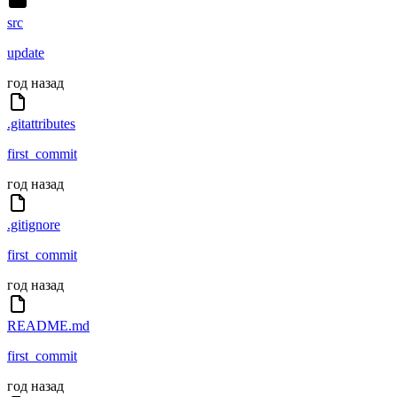
src
update
год назад
.gitattributes
first_commit
год назад
.gitignore
first_commit
год назад
README.md
first_commit
год назад