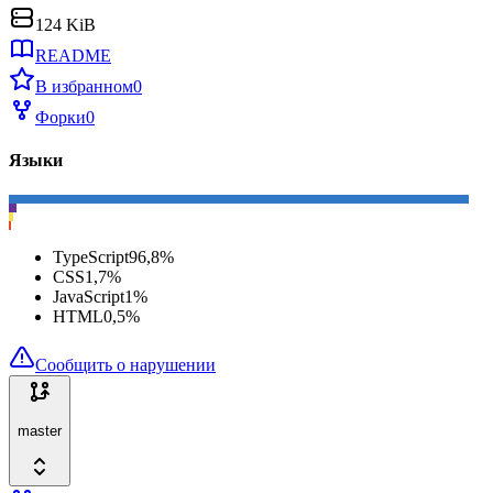
124 KiB
README
В избранном
0
Форки
0
Языки
TypeScript
96,8
%
CSS
1,7
%
JavaScript
1
%
HTML
0,5
%
Сообщить о нарушении
master