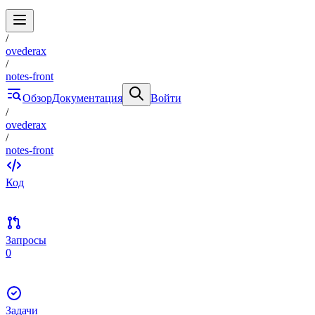
/
ovederax
/
notes-front
Обзор
Документация
Войти
/
ovederax
/
notes-front
Код
Запросы
0
Задачи