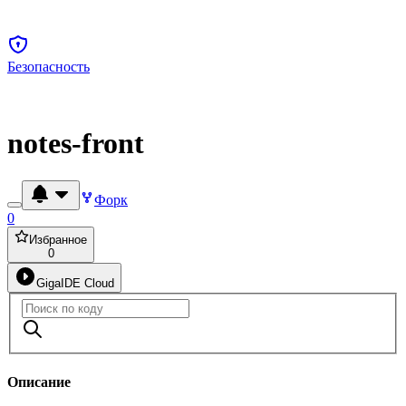
Безопасность
notes-front
Форк
0
Избранное
0
GigaIDE Cloud
Описание