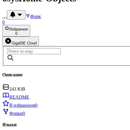
Форк
0
Избранное
0
GigaIDE Cloud
Описание
243 KiB
README
В избранном
0
Форки
0
Языки