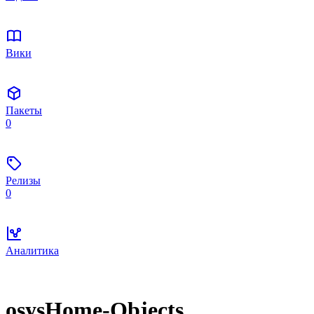
Вики
Пакеты
0
Релизы
0
Аналитика
osysHome-Objects