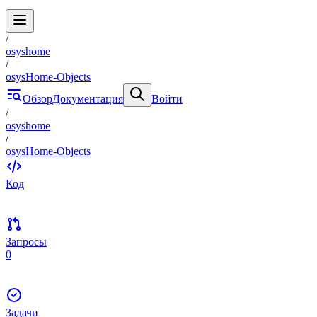
/
osyshome
/
osysHome-Objects
Обзор
Документация
Войти
/
osyshome
/
osysHome-Objects
Код
Запросы
0
Задачи