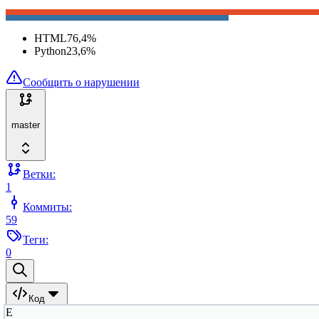
HTML
76,4
%
Python
23,6
%
Сообщить о нарушении
master
Ветки:
1
Коммиты:
59
Теги:
0
Код
E