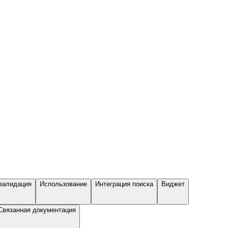
валидация
Использование
Интеграция поиска
Виджет
Связанная документация