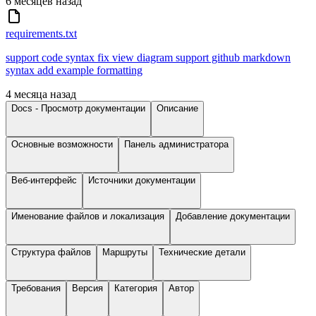
6 месяцев назад
requirements.txt
support code syntax fix view diagram support github markdown
syntax add example formatting
4 месяца назад
Docs - Просмотр документации
Описание
Основные возможности
Панель администратора
Веб-интерфейс
Источники документации
Именование файлов и локализация
Добавление документации
Структура файлов
Маршруты
Технические детали
Требования
Версия
Категория
Автор