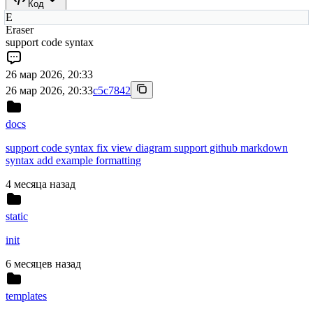
Код
E
Eraser
support code syntax
26 мар 2026, 20:33
26 мар 2026, 20:33
c5c7842
docs
support code syntax fix view diagram support github markdown
syntax add example formatting
4 месяца назад
static
init
6 месяцев назад
templates