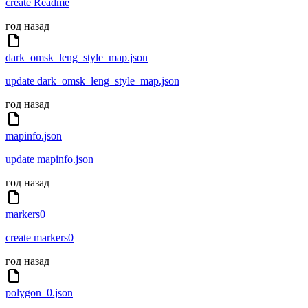
create Readme
год назад
dark_omsk_leng_style_map.json
update dark_omsk_leng_style_map.json
год назад
mapinfo.json
update mapinfo.json
год назад
markers0
create markers0
год назад
polygon_0.json