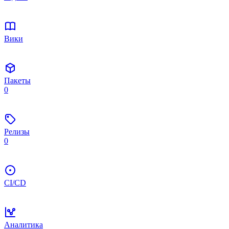
Вики
Пакеты
0
Релизы
0
CI/CD
Аналитика