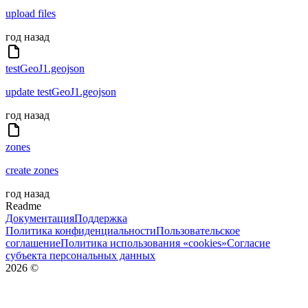
upload files
год назад
testGeoJ1.geojson
update testGeoJ1.geojson
год назад
zones
create zones
год назад
Readme
Документация
Поддержка
Политика конфиденциальности
Пользовательское
соглашение
Политика использования «cookies»
Согласие
субъекта персональных данных
2026
©