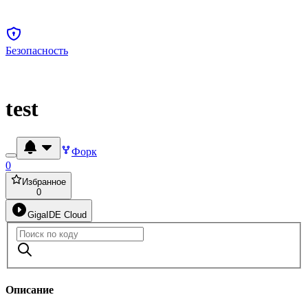
Безопасность
test
Форк
0
Избранное
0
GigaIDE Cloud
Описание