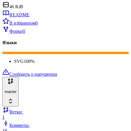
46 KiB
README
В избранном
0
Форки
0
Языки
SVG
100
%
Сообщить о нарушении
master
Ветки:
1
Коммиты:
18