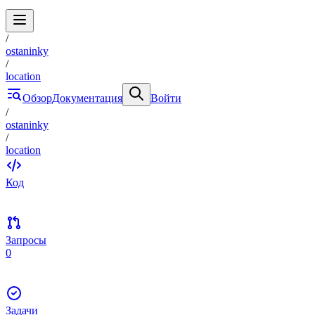
/
ostaninky
/
location
Обзор
Документация
Войти
/
ostaninky
/
location
Код
Запросы
0
Задачи