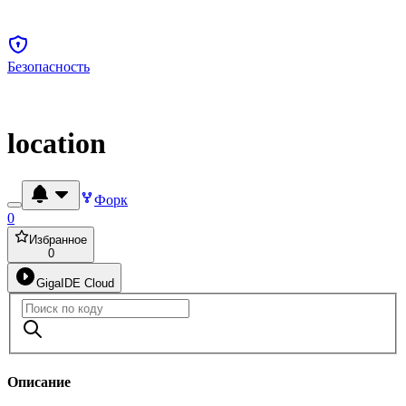
Безопасность
location
Форк
0
Избранное
0
GigaIDE Cloud
Описание