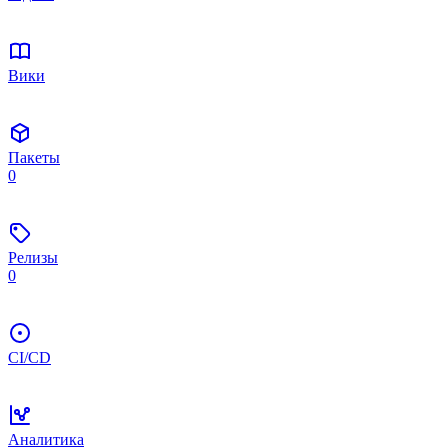
Вики
Пакеты
0
Релизы
0
CI/CD
Аналитика