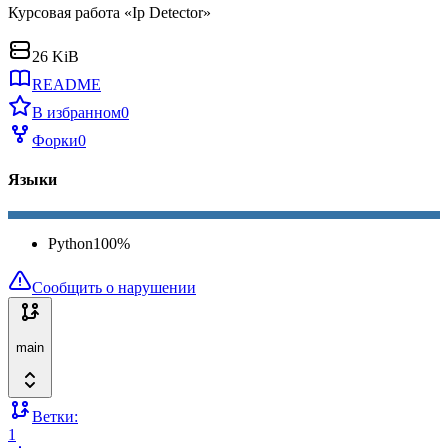
Курсовая работа «Ip Detector»
26 KiB
README
В избранном
0
Форки
0
Языки
Python
100
%
Сообщить о нарушении
main
Ветки:
1