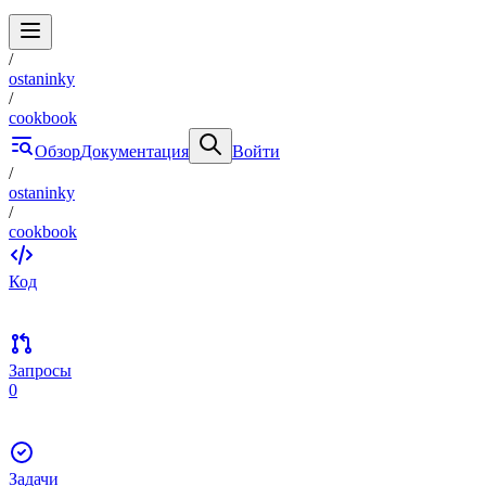
/
ostaninky
/
cookbook
Обзор
Документация
Войти
/
ostaninky
/
cookbook
Код
Запросы
0
Задачи