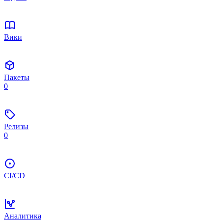
Вики
Пакеты
0
Релизы
0
CI/CD
Аналитика