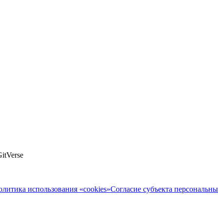
itVerse
олитика использования «cookies»
Согласие субъекта персональн