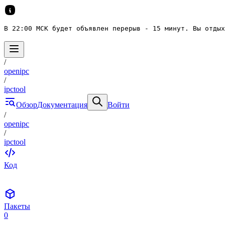
В 22:00 МСК будет объявлен перерыв - 15 минут. Вы отдых
/
openipc
/
ipctool
Обзор
Документация
Войти
/
openipc
/
ipctool
Код
Пакеты
0