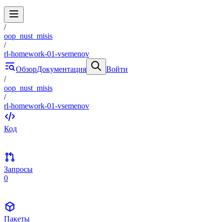
/
oop_nust_misis
/
rl-homework-01-vsemenov
Обзор
Документация
Войти
/
oop_nust_misis
/
rl-homework-01-vsemenov
Код
Запросы
0
Пакеты