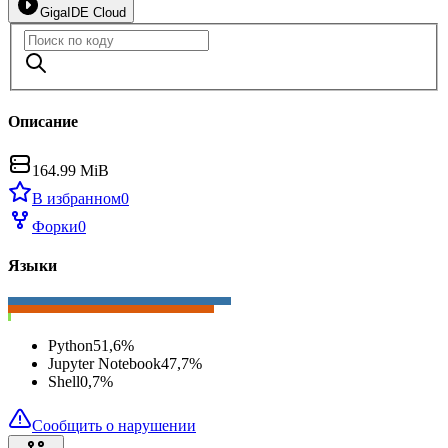
GigaIDE Cloud
Описание
164.99 MiB
В избранном
0
Форки
0
Языки
Python
51,6
%
Jupyter Notebook
47,7
%
Shell
0,7
%
Сообщить о нарушении