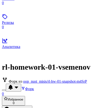
0
Релизы
0
Аналитика
rl-homework-01-vsemenov
Форк из
oop_nust_misis/rl-hw-01-snapshot-m4SrP
Форк
0
Избранное
0