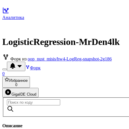
Аналитика
LogisticRegression-MrDen4lk
Форк из
oop_nust_misis/hw4-LogReg-snapshot-2g186
Форк
0
Избранное
0
GigaIDE Cloud
Описание