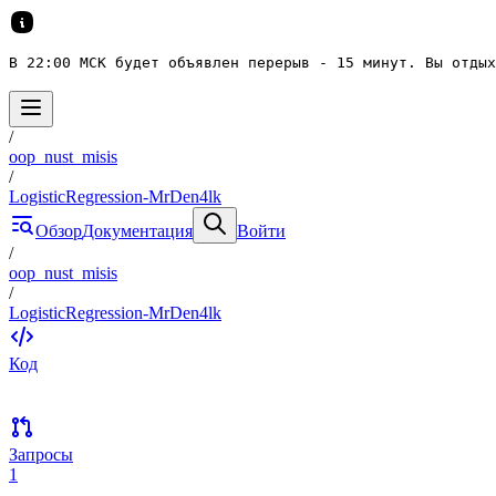
В 22:00 МСК будет объявлен перерыв - 15 минут. Вы отдых
/
oop_nust_misis
/
LogisticRegression-MrDen4lk
Обзор
Документация
Войти
/
oop_nust_misis
/
LogisticRegression-MrDen4lk
Код
Запросы
1