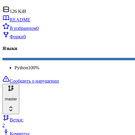
126 KiB
README
В избранном
0
Форки
0
Языки
Python
100
%
Сообщить о нарушении
master
Ветки:
2
Коммиты: