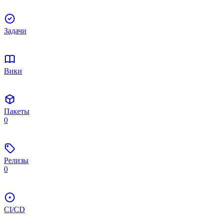
Задачи
Вики
Пакеты
0
Релизы
0
CI/CD