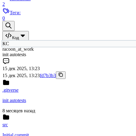
2
Теги:
0
Код
КС
racoon_at_work
init autotests
15 дек 2025, 13:23
15 дек 2025, 13:23
fd7b3b3
.gitverse
init autotests
8 месяцев назад
src
Initial commit