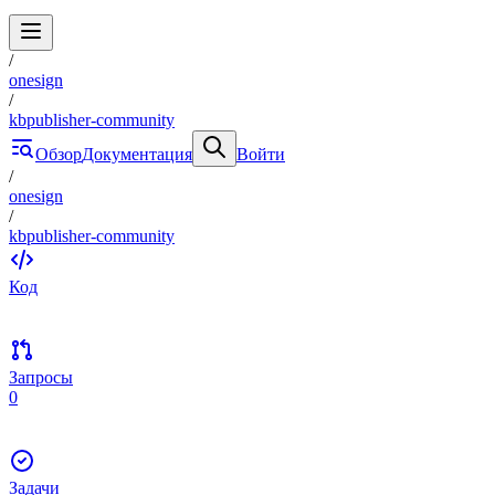
/
onesign
/
kbpublisher-community
Обзор
Документация
Войти
/
onesign
/
kbpublisher-community
Код
Запросы
0
Задачи