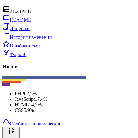
21.23 MiB
README
Лицензия
История изменений
В избранном
0
Форки
0
Языки
PHP
62,5
%
JavaScript
17,4
%
HTML
14,2
%
CSS
5,9
%
Сообщить о нарушении