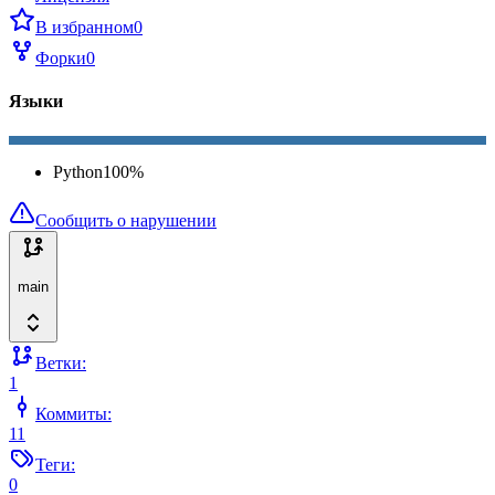
В избранном
0
Форки
0
Языки
Python
100
%
Сообщить о нарушении
main
Ветки:
1
Коммиты:
11
Теги:
0