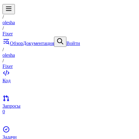
/
olesha
/
Fixer
Обзор
Документация
Войти
/
olesha
/
Fixer
Код
Запросы
0
Задачи