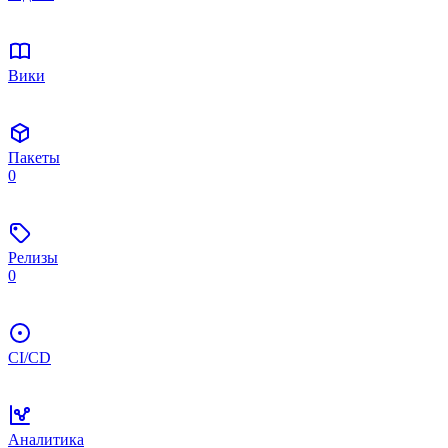
Вики
Пакеты
0
Релизы
0
CI/CD
Аналитика