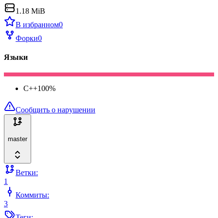
1.18 MiB
В избранном
0
Форки
0
Языки
C++
100
%
Сообщить о нарушении
master
Ветки:
1
Коммиты:
3
Теги: