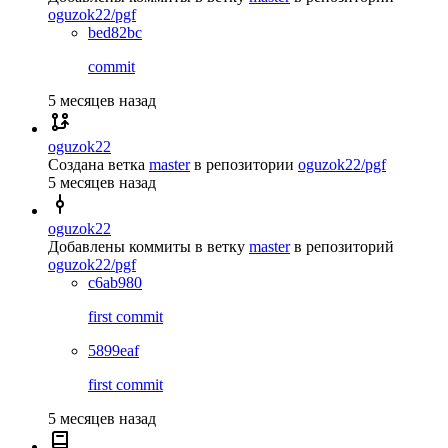
oguzok22/pgf
bed82bc
commit
5 месяцев назад
oguzok22
Создана ветка
master
в репозитории
oguzok22/pgf
5 месяцев назад
oguzok22
Добавлены коммиты в ветку
master
в репозиторий
oguzok22/pgf
c6ab980
first commit
5899eaf
first commit
5 месяцев назад