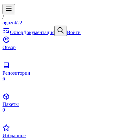
/
oguzok22
Обзор
Документация
Войти
Обзор
Репозитории
6
Пакеты
0
Избранное