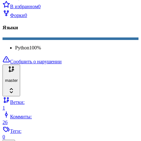
В избранном
0
Форки
0
Языки
Python
100
%
Сообщить о нарушении
master
Ветки:
1
Коммиты:
26
Теги:
0