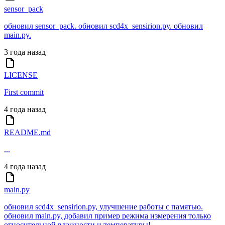
sensor_pack
обновил sensor_pack. обновил scd4x_sensirion.py. обновил
main.py.
3 года назад
LICENSE
First commit
4 года назад
README.md
...
4 года назад
main.py
обновил scd4x_sensirion.py, улучшение работы с памятью.
обновил main.py, добавил пример режима измерения только
относительной влажности и температуры!