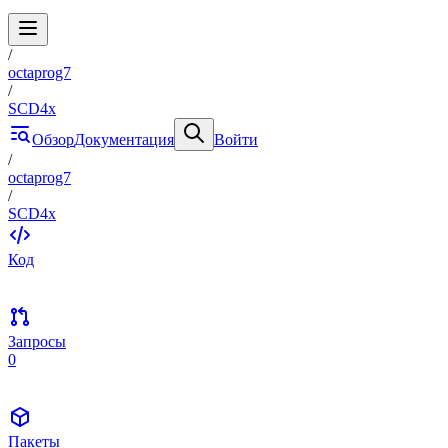
/
octaprog7
/
SCD4x
Обзор
Документация
Войти
/
octaprog7
/
SCD4x
Код
Запросы
0
Пакеты