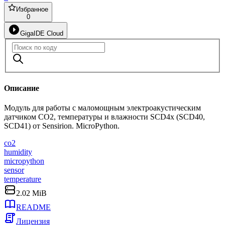
Избранное
0
GigaIDE Cloud
Описание
Модуль для работы с маломощным электроакустическим
датчиком CO2, температуры и влажности SCD4x (SCD40,
SCD41) от Sensirion. MicroPython.
co2
humidity
micropython
sensor
temperature
2.02 MiB
README
Лицензия