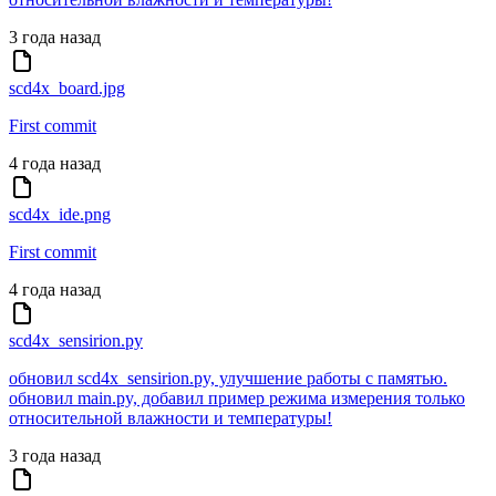
3 года назад
scd4x_board.jpg
First commit
4 года назад
scd4x_ide.png
First commit
4 года назад
scd4x_sensirion.py
обновил scd4x_sensirion.py, улучшение работы с памятью.
обновил main.py, добавил пример режима измерения только
относительной влажности и температуры!
3 года назад