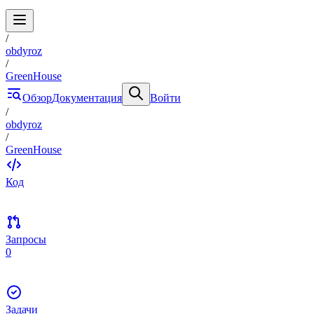
/
obdyroz
/
GreenHouse
Обзор
Документация
Войти
/
obdyroz
/
GreenHouse
Код
Запросы
0
Задачи