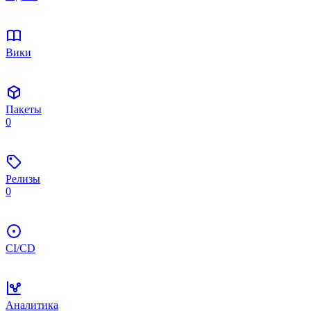
Вики
Пакеты
0
Релизы
0
CI/CD
Аналитика