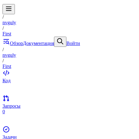
/
nvguly
/
First
Обзор
Документация
Войти
/
nvguly
/
First
Код
Запросы
0
Задачи