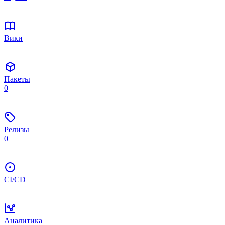
Вики
Пакеты
0
Релизы
0
CI/CD
Аналитика