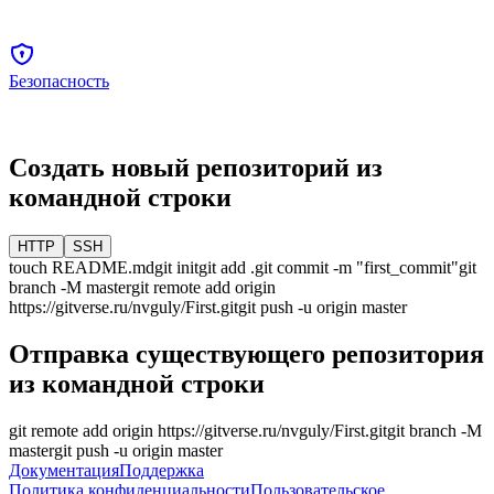
Безопасность
Создать новый репозиторий из
командной строки
HTTP
SSH
touch README.md
git init
git add .
git commit -m "first_commit"
git
branch -M
master
git remote add origin
https://gitverse.ru/nvguly/First.git
git push -u origin
master
Отправка существующего репозитория
из командной строки
git remote add origin
https://gitverse.ru/nvguly/First.git
git branch -M
master
git push -u origin
master
Документация
Поддержка
Политика конфиденциальности
Пользовательское