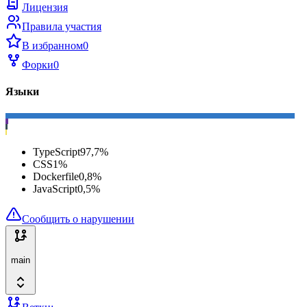
Лицензия
Правила участия
В избранном
0
Форки
0
Языки
TypeScript
97,7
%
CSS
1
%
Dockerfile
0,8
%
JavaScript
0,5
%
Сообщить о нарушении
main