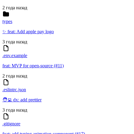
2 года назад
types
✨ feat: Add apple pay logo
3 года назад
.env.example
feat: MVP for open-source (#11)
2 года назад
.eslintrc.json
🧑‍💻 dx: add prettier
3 года назад
.gitignore
feat: add typing animation component (#17)