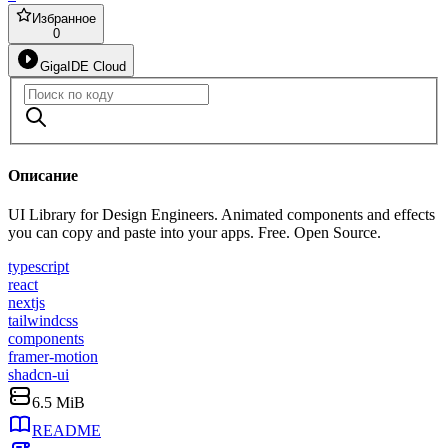
Избранное
0
GigaIDE Cloud
Описание
UI Library for Design Engineers. Animated components and effects
you can copy and paste into your apps. Free. Open Source.
typescript
react
nextjs
tailwindcss
components
framer-motion
shadcn-ui
6.5 MiB
README