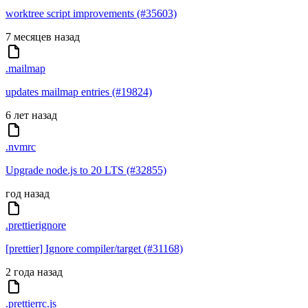
worktree script improvements (#35603)
7 месяцев назад
.mailmap
updates mailmap entries (#19824)
6 лет назад
.nvmrc
Upgrade node.js to 20 LTS (#32855)
год назад
.prettierignore
[prettier] Ignore compiler/target (#31168)
2 года назад
.prettierrc.js