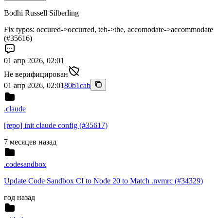
Bodhi Russell Silberling
Fix typos: occured->occurred, teh->the, accomodate->accommodate
(#35616)
01 апр 2026, 02:01
Не верифицирован
01 апр 2026, 02:01
80b1cab
.claude
[repo] init claude config (#35617)
7 месяцев назад
.codesandbox
Update Code Sandbox CI to Node 20 to Match .nvmrc (#34329)
год назад