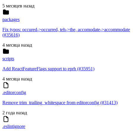
5 месяцев назад
packages
Fix typos: occured->occurred, teh->the, accomodate->accommodate
(#35616)
4 месяца назад
scripts
Add ReactFeatureFlags support to eprh (#35951)
4 месяца назад
.editorconfig
Remove trim_trailing_whitespace from editorconfig (#31413)
2 года назад
.eslintignore