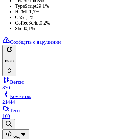
JavaScript
68
%
TypeScript
29,1
%
HTML
1,5
%
CSS
1,1
%
CoffeeScript
0,2
%
Shell
0,1
%
Сообщить о нарушении
main
Ветки:
830
Коммиты:
21444
Теги:
160
Код