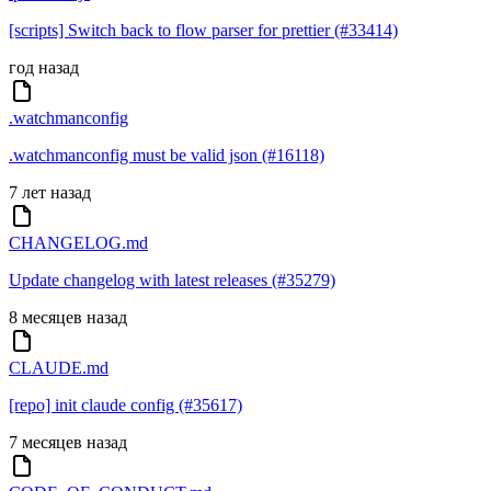
[scripts] Switch back to flow parser for prettier (#33414)
год назад
.watchmanconfig
.watchmanconfig must be valid json (#16118)
7 лет назад
CHANGELOG.md
Update changelog with latest releases (#35279)
8 месяцев назад
CLAUDE.md
[repo] init claude config (#35617)
7 месяцев назад