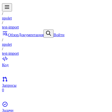
/
npolet
/
test-import
Обзор
Документация
Войти
/
npolet
/
test-import
Код
Запросы
0
Задачи