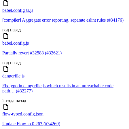
babel.config-ts.js
[compiler] Aggregate error reporting, separate eslint rules (#34176)
год назад
babel.config.js
Partially revert #32588 (#32621)
год назад
dangerfile.js
Fix typo in dangerfile.js which results in an unreachable code
path… (#32277)
2 года назад
flow-typed.config.json
Update Flow to 0.263 (#34269)