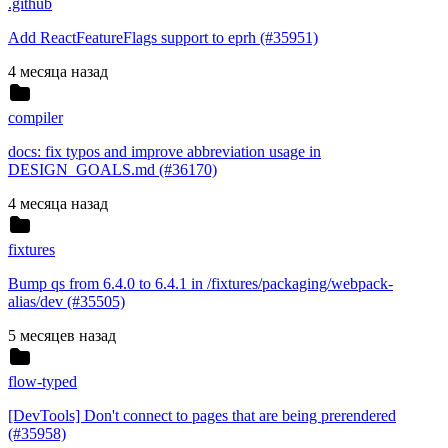
.github
Add ReactFeatureFlags support to eprh (#35951)
4 месяца назад
compiler
docs: fix typos and improve abbreviation usage in
DESIGN_GOALS.md (#36170)
4 месяца назад
fixtures
Bump qs from 6.4.0 to 6.4.1 in /fixtures/packaging/webpack-
alias/dev (#35505)
5 месяцев назад
flow-typed
[DevTools] Don't connect to pages that are being prerendered
(#35958)