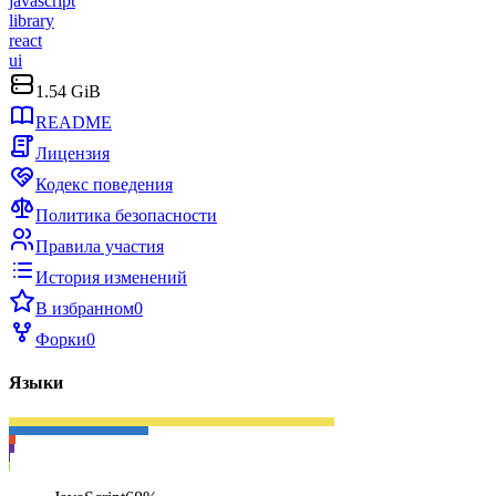
javascript
library
react
ui
1.54 GiB
README
Лицензия
Кодекс поведения
Политика безопасности
Правила участия
История изменений
В избранном
0
Форки
0
Языки