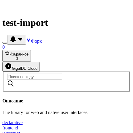
test-import
Форк
0
Избранное
0
GigaIDE Cloud
Описание
The library for web and native user interfaces.
declarative
frontend