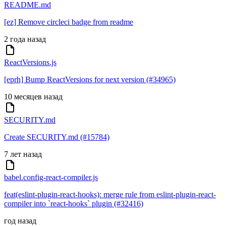
README.md
[ez] Remove circleci badge from readme
2 года назад
ReactVersions.js
[eprh] Bump ReactVersions for next version (#34965)
10 месяцев назад
SECURITY.md
Create SECURITY.md (#15784)
7 лет назад
babel.config-react-compiler.js
feat(eslint-plugin-react-hooks): merge rule from eslint-plugin-react-
compiler into `react-hooks` plugin (#32416)
год назад