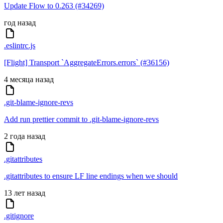
Update Flow to 0.263 (#34269)
год назад
.eslintrc.js
[Flight] Transport `AggregateErrors.errors` (#36156)
4 месяца назад
.git-blame-ignore-revs
Add run prettier commit to .git-blame-ignore-revs
2 года назад
.gitattributes
.gitattributes to ensure LF line endings when we should
13 лет назад
.gitignore