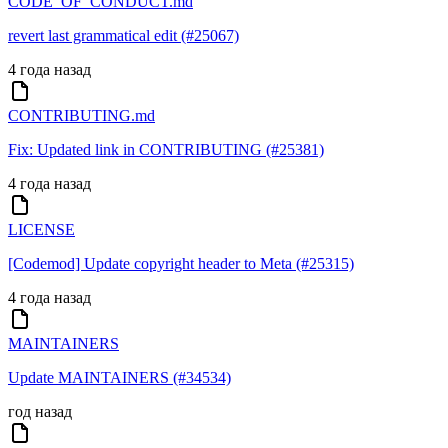
CODE_OF_CONDUCT.md
revert last grammatical edit (#25067)
4 года назад
CONTRIBUTING.md
Fix: Updated link in CONTRIBUTING (#25381)
4 года назад
LICENSE
[Codemod] Update copyright header to Meta (#25315)
4 года назад
MAINTAINERS
Update MAINTAINERS (#34534)
год назад