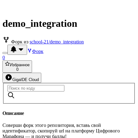
demo_integration
Форк из
school-21/demo_integration
Форк
0
Избранное
0
GigaIDE Cloud
Описание
Соверши форк этого репозитория, вставь свой
идентификатор, скопируй url на платформу Цифрового
Марафона — и получи баллы!