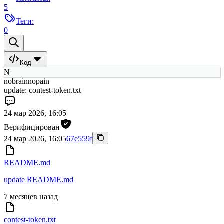
5
Теги:
0
Код
N
nobrainnopain
update: contest-token.txt
24 мар 2026, 16:05
Верифицирован
24 мар 2026, 16:05
67e559f
README.md
update README.md
7 месяцев назад
contest-token.txt