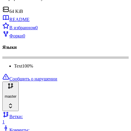
64 KiB
README
В избранном
0
Форки
0
Языки
Text
100
%
Сообщить о нарушении
master
Ветки:
1
Коммиты: