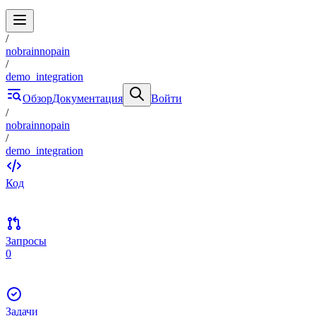
/
nobrainnopain
/
demo_integration
Обзор
Документация
Войти
/
nobrainnopain
/
demo_integration
Код
Запросы
0
Задачи