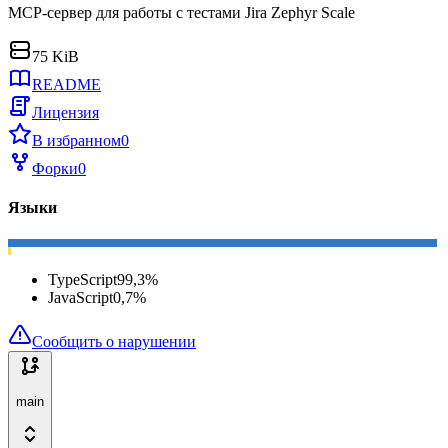
MCP-сервер для работы с тестами Jira Zephyr Scale
75 KiB
README
Лицензия
В избранном
0
Форки
0
Языки
TypeScript
99,3
%
JavaScript
0,7
%
Сообщить о нарушении
main