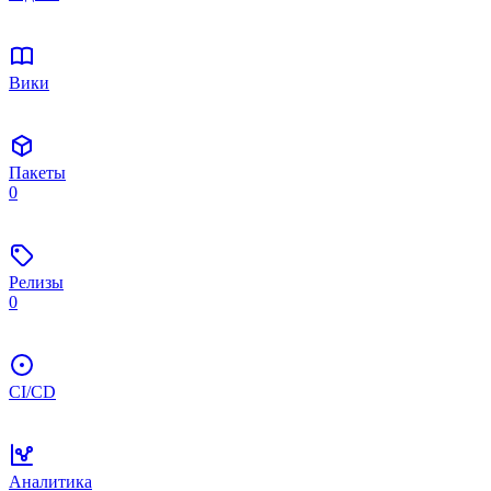
Вики
Пакеты
0
Релизы
0
CI/CD
Аналитика