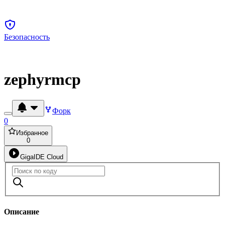
Безопасность
zephyrmcp
Форк
0
Избранное
0
GigaIDE Cloud
Описание