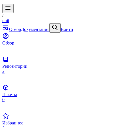
/
nnii
Обзор
Документация
Войти
Обзор
Репозитории
2
Пакеты
0
Избранное