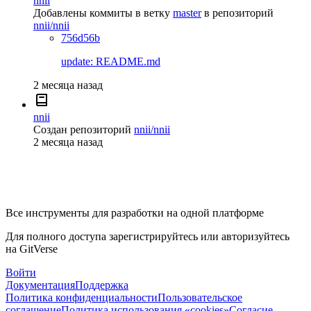
nnii
Добавлены коммиты в ветку
master
в репозиторий
nnii/nnii
756d56b
update: README.md
2 месяца назад
nnii
Создан репозиторий
nnii/nnii
2 месяца назад
Все инструменты для разработки на одной платформе
Для полного доступа зарегистрируйтесь или авторизуйтесь
на GitVerse
Войти
Документация
Поддержка
Политика конфиденциальности
Пользовательское
соглашение
Политика использования «cookies»
Согласие