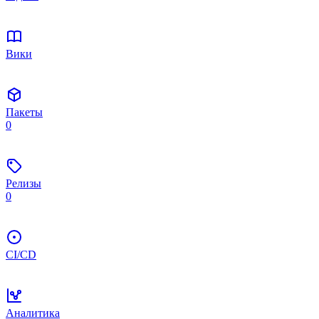
Вики
Пакеты
0
Релизы
0
CI/CD
Аналитика