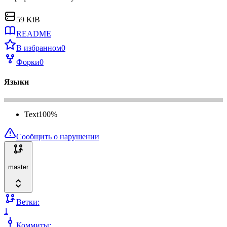
59 KiB
README
В избранном
0
Форки
0
Языки
Text
100
%
Сообщить о нарушении
master
Ветки:
1
Коммиты: