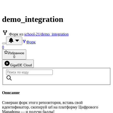
demo_integration
Форк из
school-21/demo_integration
Форк
0
Избранное
0
GigaIDE Cloud
Описание
Соверши форк этого репозитория, вставь свой
идентификатор, скопируй url на платформу Цифрового
Марафона — и получи баллы!