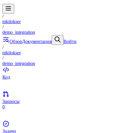
/
nikilokser
/
demo_integration
Обзор
Документация
Войти
/
nikilokser
/
demo_integration
Код
Запросы
0
Задачи