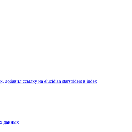
авил ссылку на elucidian starstriders в index
ых данных