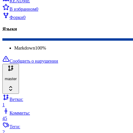
README
В избранном
0
Форки
0
Языки
Markdown
100
%
Сообщить о нарушении
master
Ветки:
1
Коммиты:
45
Теги:
2