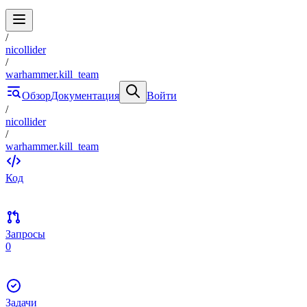
/
nicollider
/
warhammer.kill_team
Обзор
Документация
Войти
/
nicollider
/
warhammer.kill_team
Код
Запросы
0
Задачи