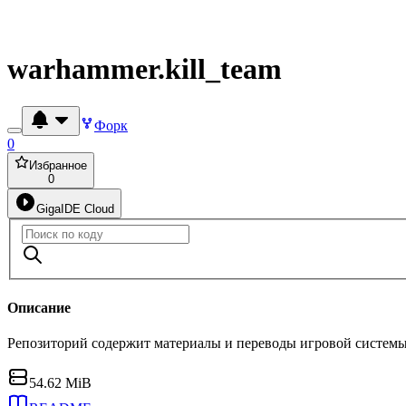
warhammer.kill_team
Форк
0
Избранное
0
GigaIDE Cloud
Описание
Репозиторий содержит материалы и переводы игровой системы 
54.62 MiB