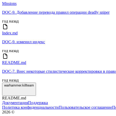
Missions
DOC-9. Добавление перевода правил операции deadly sniper
год назад
Index.md
DOC-9. изменил индекс
год назад
README.md
DOC-7. Внес некоторые стилистические корректировки в правила
год назад
warhammer.killteam
README.md
Документация
Поддержка
Политика конфиденциальности
Пользовательское соглашение
П
2026
©