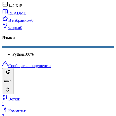
142 KiB
README
В избранном
0
Форки
0
Языки
Python
100
%
Сообщить о нарушении
main
Ветки:
1
Коммиты:
3