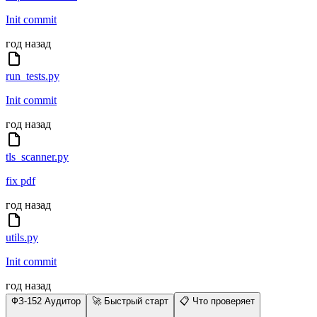
Init commit
год назад
run_tests.py
Init commit
год назад
tls_scanner.py
fix pdf
год назад
utils.py
Init commit
год назад
ФЗ-152 Аудитор
🚀 Быстрый старт
📋 Что проверяет