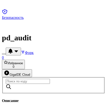
Безопасность
pd_audit
Форк
0
Избранное
0
GigaIDE Cloud
Описание