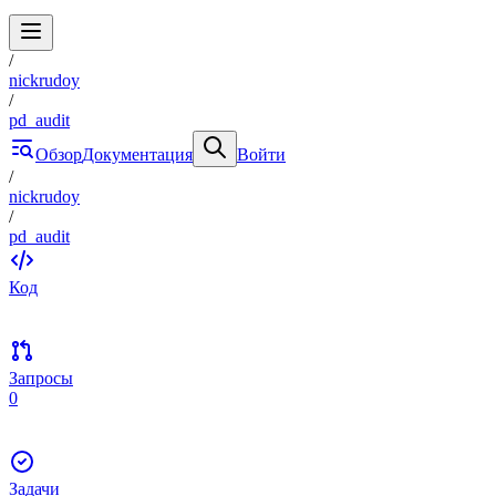
/
nickrudoy
/
pd_audit
Обзор
Документация
Войти
/
nickrudoy
/
pd_audit
Код
Запросы
0
Задачи