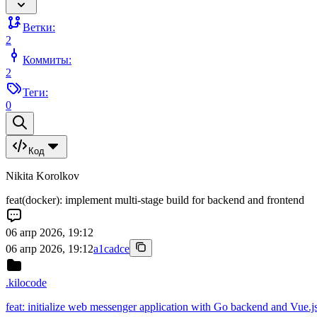
Ветки:
2
Коммиты:
2
Теги:
0
Код
Nikita Korolkov
feat(docker): implement multi-stage build for backend and frontend
06 апр 2026, 19:12
06 апр 2026, 19:12
a1cadce
.kilocode
feat: initialize web messenger application with Go backend and Vue.j