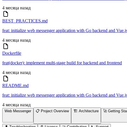
4 месяца назад
BEST_PRACTICES.md
feat: initialize web messenger application with Go backend and Vue.j
4 месяца назад
Dockerfile
feat(docker): implement multi-stage build for backend and frontend
4 месяца назад
README.md
feat: initialize web messenger application with Go backend and Vue.j
4 месяца назад
Web Messenger
📋 Project Overview
🏗️ Architecture
🚀 Getting Sta
🐛 Troubleshooting
📄 License
🤝 Contributing
📞 Support