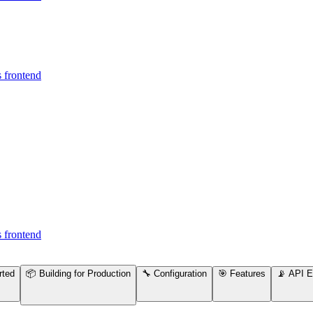
s frontend
s frontend
rted
📦 Building for Production
🔧 Configuration
🎯 Features
📡 API E