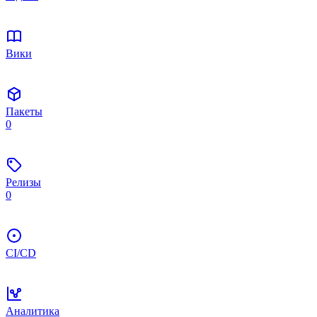
Вики
Пакеты
0
Релизы
0
CI/CD
Аналитика