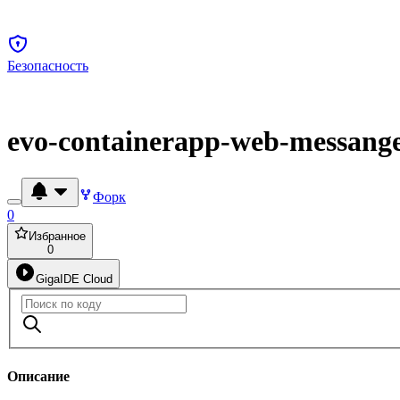
Безопасность
evo-containerapp-web-messang
Форк
0
Избранное
0
GigaIDE Cloud
Описание