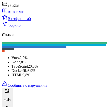
87 KiB
README
В избранном
0
Форки
0
Языки
Vue
42,2
%
Go
32,8
%
TypeScript
20,3
%
Dockerfile
3,9
%
HTML
0,8
%
Сообщить о нарушении
main