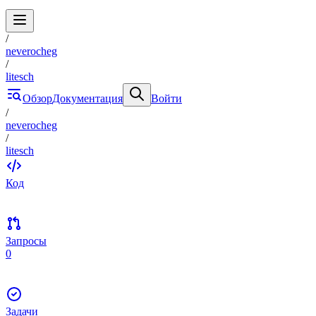
/
neverocheg
/
litesch
Обзор
Документация
Войти
/
neverocheg
/
litesch
Код
Запросы
0
Задачи