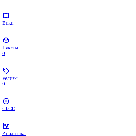
Вики
Пакеты
0
Релизы
0
CI/CD
Аналитика