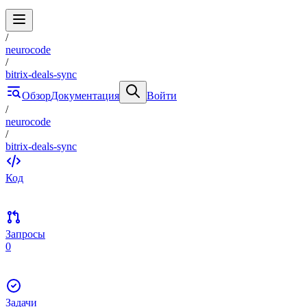
/
neurocode
/
bitrix-deals-sync
Обзор
Документация
Войти
/
neurocode
/
bitrix-deals-sync
Код
Запросы
0
Задачи