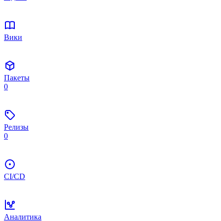
Вики
Пакеты
0
Релизы
0
CI/CD
Аналитика