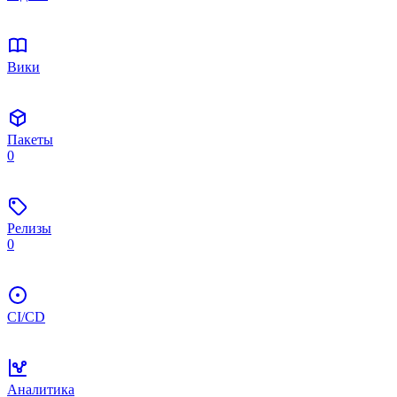
Вики
Пакеты
0
Релизы
0
CI/CD
Аналитика