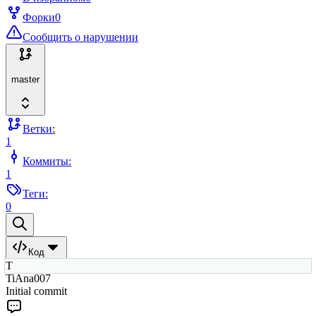
Форки
0
Сообщить о нарушении
master
Ветки:
1
Коммиты:
1
Теги:
0
Код
T
TiAna007
Initial commit