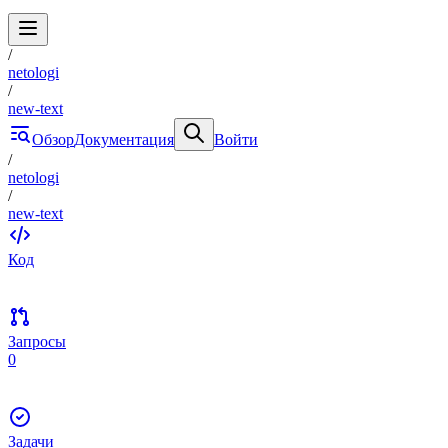
/
netologi
/
new-text
Обзор
Документация
Войти
/
netologi
/
new-text
Код
Запросы
0
Задачи