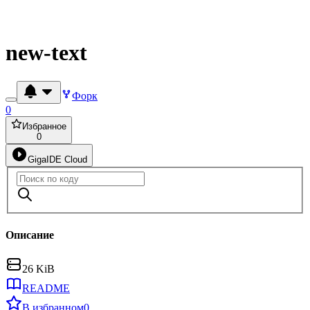
new-text
Форк
0
Избранное
0
GigaIDE Cloud
Описание
26 KiB
README
В избранном
0