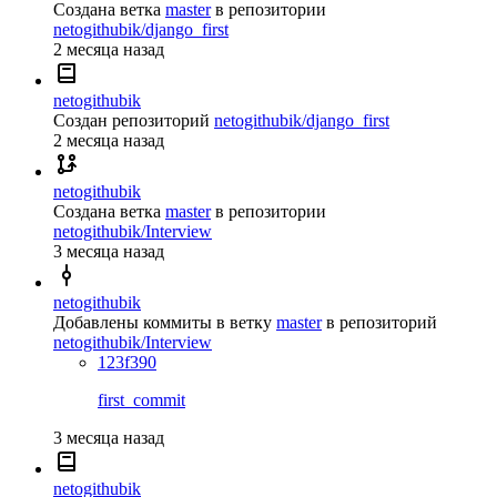
Создана ветка
master
в репозитории
netogithubik/django_first
2 месяца назад
netogithubik
Создан репозиторий
netogithubik/django_first
2 месяца назад
netogithubik
Создана ветка
master
в репозитории
netogithubik/Interview
3 месяца назад
netogithubik
Добавлены коммиты в ветку
master
в репозиторий
netogithubik/Interview
123f390
first_commit
3 месяца назад
netogithubik