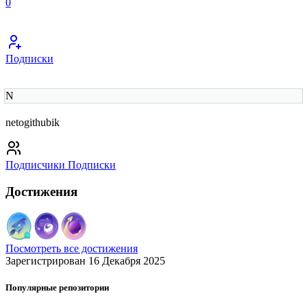
0
Подписки
N
netogithubik
Подписчики
Подписки
Достижения
Посмотреть все достижения
Зарегистрирован 16 Декабря 2025
Популярные репозитории