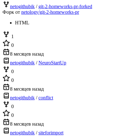
netogithubik
/
git-2-homeworks-pr-forked
Форк от
netology/git-2-homeworks-pr
HTML
1
0
8 месяцев назад
netogithubik
/
NeuroStartUp
0
0
8 месяцев назад
netogithubik
/
conflict
0
0
8 месяцев назад
netogithubik
/
siteforimport