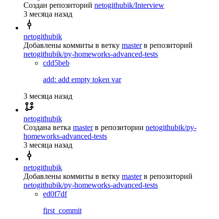
Создан репозиторий
netogithubik/Interview
3 месяца назад
netogithubik
Добавлены коммиты в ветку
master
в репозиторий
netogithubik/py-homeworks-advanced-tests
cdd5beb
add: add empty token var
3 месяца назад
netogithubik
Создана ветка
master
в репозитории
netogithubik/py-
homeworks-advanced-tests
3 месяца назад
netogithubik
Добавлены коммиты в ветку
master
в репозиторий
netogithubik/py-homeworks-advanced-tests
ed0f7df
first_commit