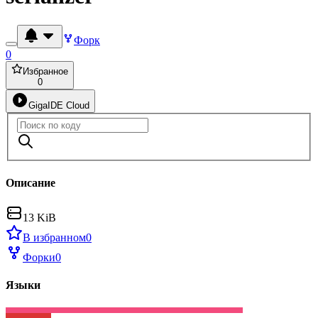
Форк
0
Избранное
0
GigaIDE Cloud
Описание
13 KiB
В избранном
0
Форки
0
Языки