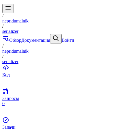
/
nepridumalnik
/
serializer
Обзор
Документация
Войти
/
nepridumalnik
/
serializer
Код
Запросы
0
Задачи