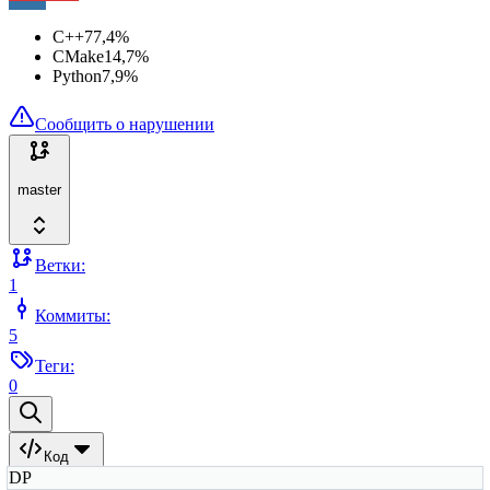
C++
77,4
%
CMake
14,7
%
Python
7,9
%
Сообщить о нарушении
master
Ветки:
1
Коммиты:
5
Теги:
0
Код
DP