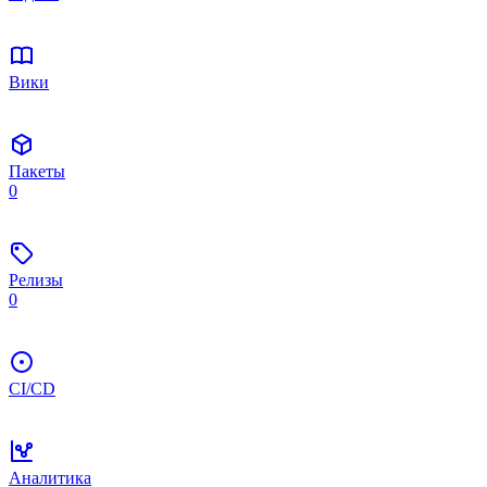
Вики
Пакеты
0
Релизы
0
CI/CD
Аналитика