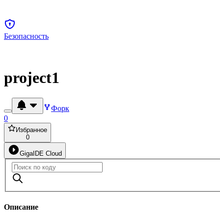
Безопасность
project1
Форк
0
Избранное
0
GigaIDE Cloud
Описание