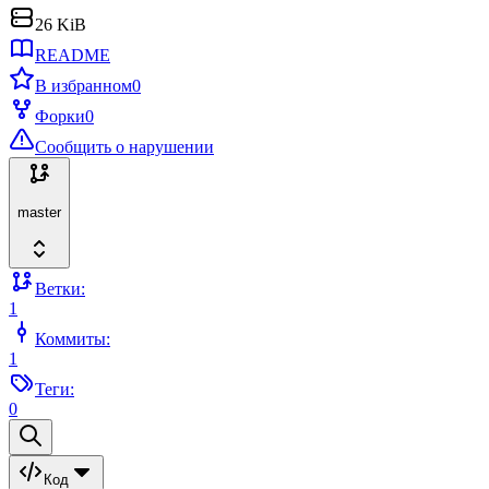
26 KiB
README
В избранном
0
Форки
0
Сообщить о нарушении
master
Ветки:
1
Коммиты:
1
Теги:
0
Код