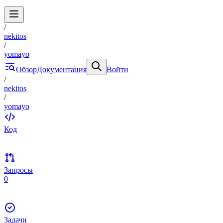
/
nekitos
/
yomayo
Обзор
Документация
Войти
/
nekitos
/
yomayo
Код
Запросы
0
Задачи