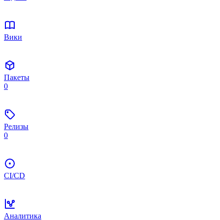
Вики
Пакеты
0
Релизы
0
CI/CD
Аналитика