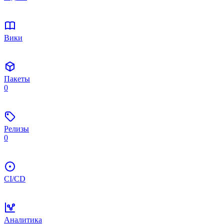
Вики
Пакеты
0
Релизы
0
CI/CD
Аналитика