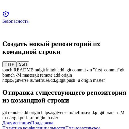
Безопасность
Создать новый репозиторий из
командной строки
HTTP
SSH
touch README.md
git init
git add .
git commit -m "first_commit"
git
branch -M
master
git remote add origin
https://gitverse.ru/neffruse/dd.git
git push -u origin
master
Отправка существующего репозитория
из командной строки
git remote add origin
https://gitverse.ru/neffruse/dd.git
git branch -M
master
git push -u origin
master
Документация
Поддержка
Политика конфиденциальности
Пользовательское