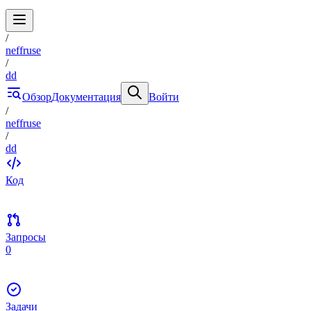
/
neffruse
/
dd
Обзор
Документация
Войти
/
neffruse
/
dd
Код
Запросы
0
Задачи