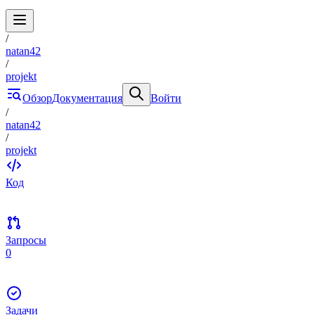
/
natan42
/
projekt
Обзор
Документация
Войти
/
natan42
/
projekt
Код
Запросы
0
Задачи