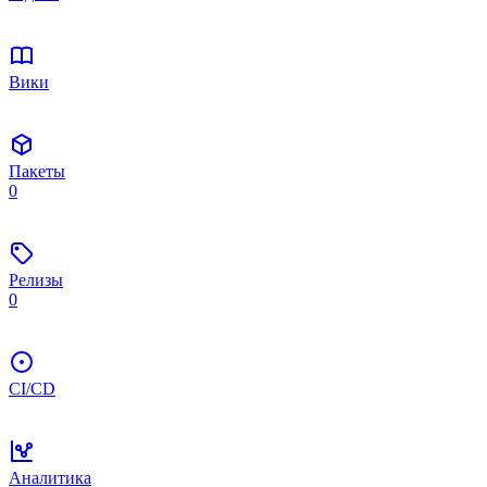
Вики
Пакеты
0
Релизы
0
CI/CD
Аналитика