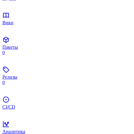
Вики
Пакеты
0
Релизы
0
CI/CD
Аналитика