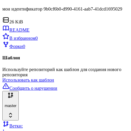
мои идентификатор 9b0cf6b0-d990-4161-aab7-41dcd1695029
26 KiB
README
В избранном
0
Форки
0
Шаблон
Используйте репозиторий как шаблон для создания нового
репозитория
Использовать как шаблон
Сообщить о нарушении
master
Ветки: