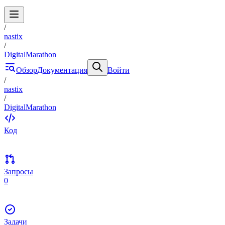
/
nastix
/
DigitalMarathon
Обзор
Документация
Войти
/
nastix
/
DigitalMarathon
Код
Запросы
0
Задачи