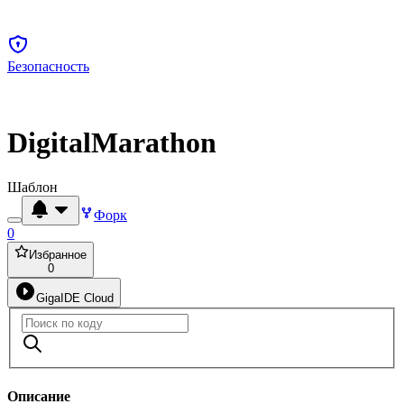
Безопасность
DigitalMarathon
Шаблон
Форк
0
Избранное
0
GigaIDE Cloud
Описание