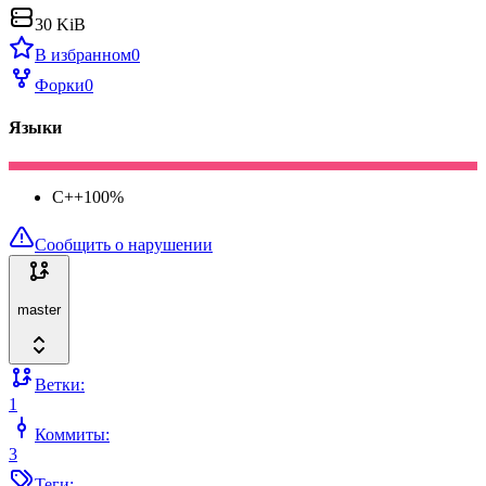
30 KiB
В избранном
0
Форки
0
Языки
C++
100
%
Сообщить о нарушении
master
Ветки:
1
Коммиты:
3
Теги: