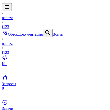
/
nanezz
/
f123
Обзор
Документация
Войти
/
nanezz
/
f123
Код
Запросы
0
Задачи