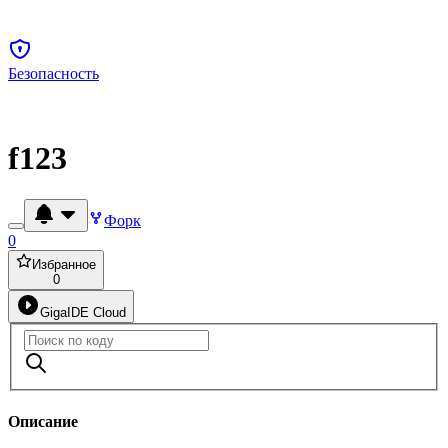
Безопасность
f123
Форк
0
Избранное
0
GigaIDE Cloud
Описание