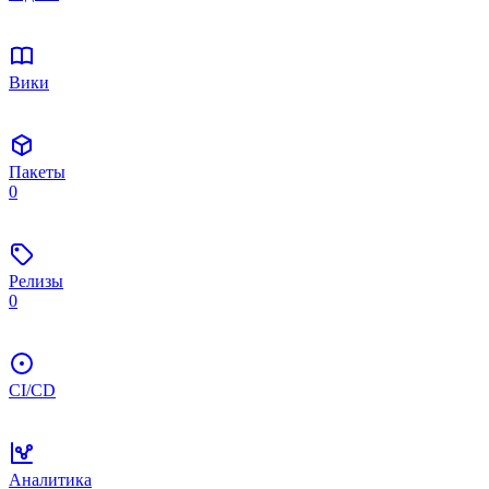
Вики
Пакеты
0
Релизы
0
CI/CD
Аналитика