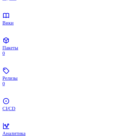
Вики
Пакеты
0
Релизы
0
CI/CD
Аналитика