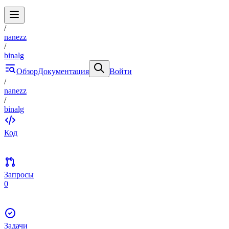
/
nanezz
/
binalg
Обзор
Документация
Войти
/
nanezz
/
binalg
Код
Запросы
0
Задачи