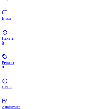
Вики
Пакеты
0
Релизы
0
CI/CD
Аналитика