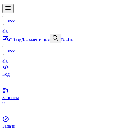
/
nanezz
/
alg
Обзор
Документация
Войти
/
nanezz
/
alg
Код
Запросы
0
Задачи