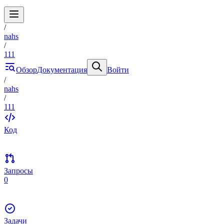
/
nahs
/
111
Обзор
Документация
Войти
/
nahs
/
111
Код
Запросы
0
Задачи