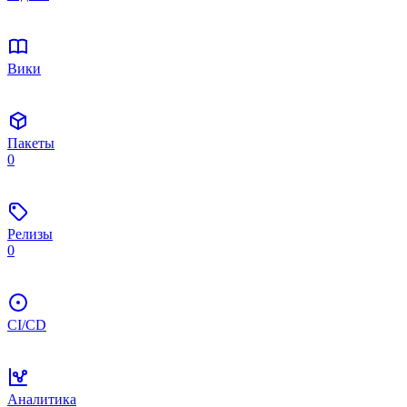
Вики
Пакеты
0
Релизы
0
CI/CD
Аналитика