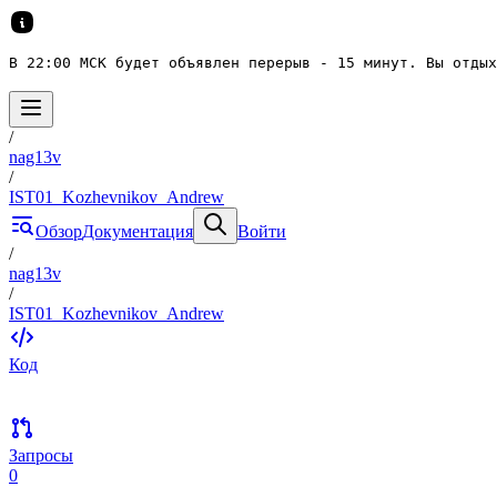
В 22:00 МСК будет объявлен перерыв - 15 минут. Вы отдых
/
nag13v
/
IST01_Kozhevnikov_Andrew
Обзор
Документация
Войти
/
nag13v
/
IST01_Kozhevnikov_Andrew
Код
Запросы
0