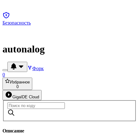
Безопасность
autonalog
Форк
0
Избранное
0
GigaIDE Cloud
Описание