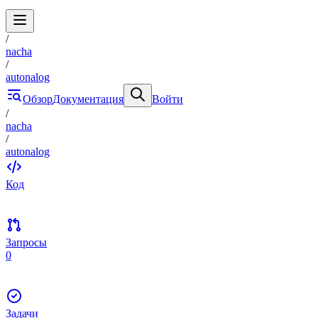
/
nacha
/
autonalog
Обзор
Документация
Войти
/
nacha
/
autonalog
Код
Запросы
0
Задачи