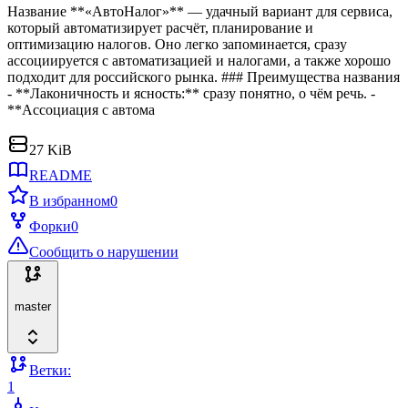
Название **«АвтоНалог»** — удачный вариант для сервиса,
который автоматизирует расчёт, планирование и
оптимизацию налогов. Оно легко запоминается, сразу
ассоциируется с автоматизацией и налогами, а также хорошо
подходит для российского рынка. ### Преимущества названия
- **Лаконичность и ясность:** сразу понятно, о чём речь. -
**Ассоциация с автома
27 KiB
README
В избранном
0
Форки
0
Сообщить о нарушении
master
Ветки:
1