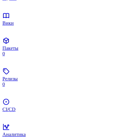
Вики
Пакеты
0
Релизы
0
CI/CD
Аналитика