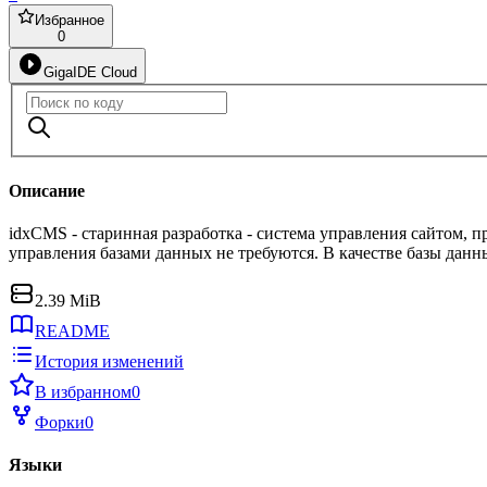
Избранное
0
GigaIDE Cloud
Описание
idxCMS - старинная разработка - система управления сайтом,
управления базами данных не требуются. В качестве базы дан
2.39 MiB
README
История изменений
В избранном
0
Форки
0
Языки