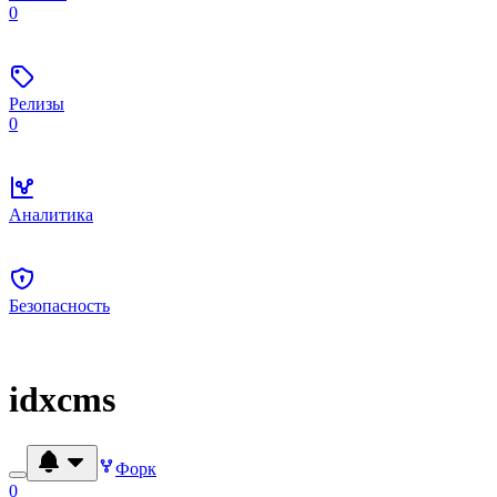
0
Релизы
0
Аналитика
Безопасность
idxcms
Форк
0