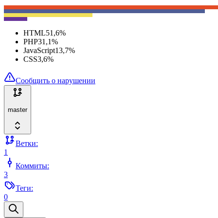
HTML
51,6
%
PHP
31,1
%
JavaScript
13,7
%
CSS
3,6
%
Сообщить о нарушении
master
Ветки:
1
Коммиты:
3
Теги:
0