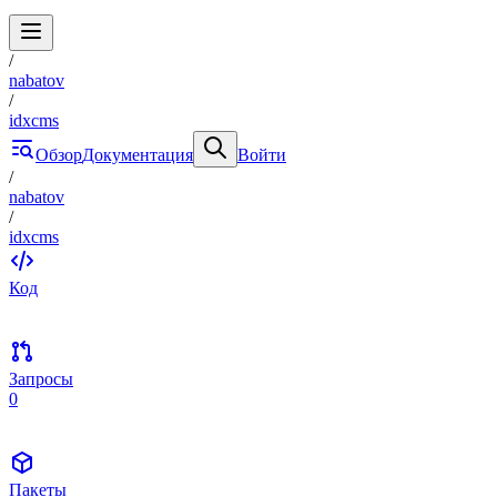
/
nabatov
/
idxcms
Обзор
Документация
Войти
/
nabatov
/
idxcms
Код
Запросы
0
Пакеты